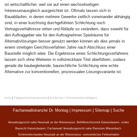
ist wirtschaftlicher, weil sie auf einen wechselseitigen
Interessenausgleich ausgerichtet ist. Oftmals lassen sich in
Bauabläufen, in denen mehrere Gewerke zeitlich voneinander abhängig
sind, in einer kurzfristig durchgeführten Schlichtung noch
Vertragsverhältnisse retten und Abläufe so verändern, dass sowohl für
den Auftraggeber wie für den Auftragnehmer Spielräume für
Alternativlösungen besser genutzt werden können als dies jemals in
einem streitigen Gerichtsverfahren Jahre nach Abschluss einer
Baustelle möglich wäre. Die Ergebnisse eines Schlichtungsverfahrens
lassen sich ohne Weiteres in vollstreckbare Titel überführen, sodass
gerade die baubegleitende, baurechtliche Schlichtung eine echte
Alternative zur konventionellen, prozessualen Lösungsvariante ist.
Intro
|
Tätigkeitsschwerpunkte
|
Schlichter / Schiedsrichtertätigkeit
Fachanwaltskanzlei Dr. Montag |
Impressum
|
Sitemap
|
Suche
Verwaltungsrecht nahe Neustadt an der Weinstrasse
,
Beihilferechtsstreit Kaiserslautern
,
ziviles
Baurecht Kaiserslautern
,
Fachanwalt Verwaltungsrecht nahe Ramstein Miesenbach
,
Schimmelschaeden Neustadt an der Weinstrasse
,
vermeintliches Fehlverhalten