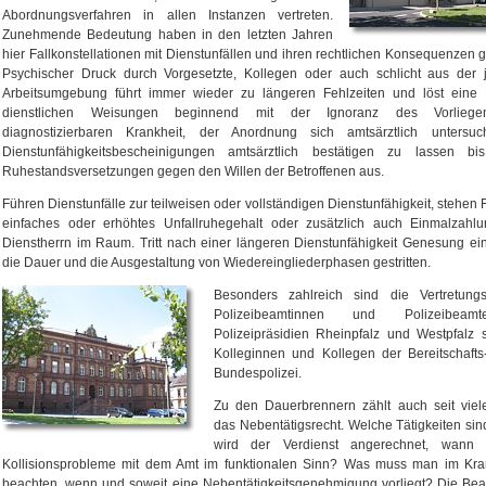
Abordnungsverfahren in allen Instanzen vertreten.
Zunehmende Bedeutung haben in den letzten Jahren
hier Fallkonstellationen mit Dienstunfällen und ihren rechtlichen Konsequenzen
Psychischer Druck durch Vorgesetzte, Kollegen oder auch schlicht aus der j
Arbeitsumgebung führt immer wieder zu längeren Fehlzeiten und löst eine 
dienstlichen Weisungen beginnend mit der Ignoranz des Vorliege
diagnostizierbaren Krankheit, der Anordnung sich amtsärztlich untersu
Dienstunfähigkeitsbescheinigungen amtsärztlich bestätigen zu lassen b
Ruhestandsversetzungen gegen den Willen der Betroffenen aus.
Führen Dienstunfälle zur teilweisen oder vollständigen Dienstunfähigkeit, stehen
einfaches oder erhöhtes Unfallruhegehalt oder zusätzlich auch Einmalzahl
Dienstherrn im Raum. Tritt nach einer längeren Dienstunfähigkeit Genesung ei
die Dauer und die Ausgestaltung von Wiedereingliederphasen gestritten.
Besonders zahlreich sind die Vertretungs
Polizeibeamtinnen und Polizeibea
Polizeipräsidien Rheinpfalz und Westpfalz
Kolleginnen und Kollegen der Bereitschaft
Bundespolizei.
Zu den Dauerbrennern zählt auch seit viel
das Nebentätigsrecht. Welche Tätigkeiten sin
wird der Verdienst angerechnet, wann 
Kollisionsprobleme mit dem Amt im funktionalen Sinn? Was muss man im Krank
beachten, wenn und soweit eine Nebentätigkeitsgenehmigung vorliegt? Die Be