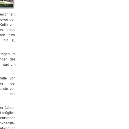
 gewonnen.
eweiligen
Kette von
ns einer
chen bzw.
is hin zu
 Fragen um
ungen des
n, wird um
fälle von
mten der
 sowie von
s- und der
en Jahren
d möglich,
entstehen
heitsfall
antwortung