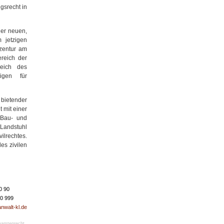
gsrecht in
ner neuen,
m jetzigen
ozentur am
ereich der
reich des
igen für
 bietender
 mit einer
 Bau- und
Landstuhl
ilrechtes.
es zivilen
0 90
50 999
nwalt-kl.de
eamtenrecht