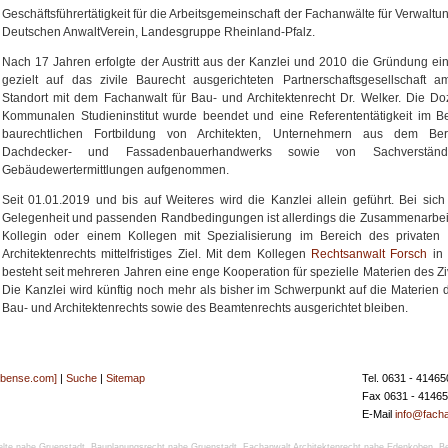
Geschäftsführertätigkeit für die Arbeitsgemeinschaft der Fachanwälte für Verwaltun
Deutschen AnwaltVerein, Landesgruppe Rheinland-Pfalz.
Nach 17 Jahren erfolgte der Austritt aus der Kanzlei und 2010 die Gründung ei
gezielt auf das zivile Baurecht ausgerichteten Partnerschaftsgesellschaft a
Standort mit dem Fachanwalt für Bau- und Architektenrecht Dr. Welker. Die D
Kommunalen Studieninstitut wurde beendet und eine Referententätigkeit im B
baurechtlichen Fortbildung von Architekten, Unternehmern aus dem Be
Dachdecker- und Fassadenbauerhandwerks sowie von Sachverständ
Gebäudewertermittlungen aufgenommen.
Seit 01.01.2019 und bis auf Weiteres wird die Kanzlei allein geführt. Bei sich
Gelegenheit und passenden Randbedingungen ist allerdings die Zusammenarbeit
Kollegin oder einem Kollegen mit Spezialisierung im Bereich des privaten
Architektenrechts mittelfristiges Ziel. Mit dem Kollegen
Rechtsanwalt Forsch
in 
besteht seit mehreren Jahren eine enge Kooperation für spezielle Materien des Ziv
Die Kanzlei wird künftig noch mehr als bisher im Schwerpunkt auf die Materien d
Bau- und Architektenrechts sowie des Beamtenrechts ausgerichtet bleiben.
[bense.com]
|
Suche
|
Sitemap
Tel. 0631 - 41465
Fax 0631 - 4146
E-Mail
info@facha
lte nahe Gruenstadt
,
Bauplanungsrecht nahe Gruenstadt
,
Fachanwalt Architektenrecht nahe Edenkoben
,
B