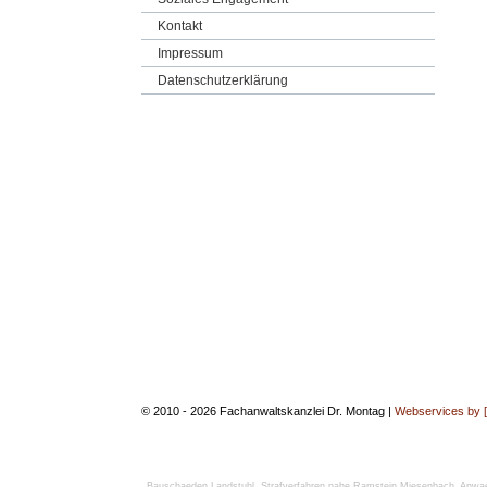
Kontakt
Impressum
Datenschutzerklärung
© 2010 - 2026 Fachanwaltskanzlei Dr. Montag |
Webservices by 
Bauschaeden Landstuhl
,
Strafverfahren nahe Ramstein Miesenbach
,
Anwae