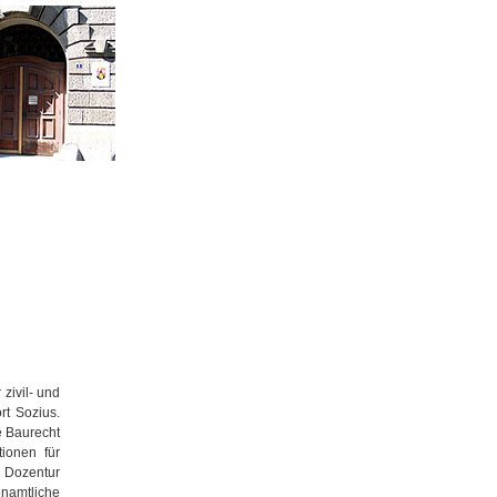
 zivil- und
t Sozius.
he Baurecht
ionen für
e Dozentur
amtliche